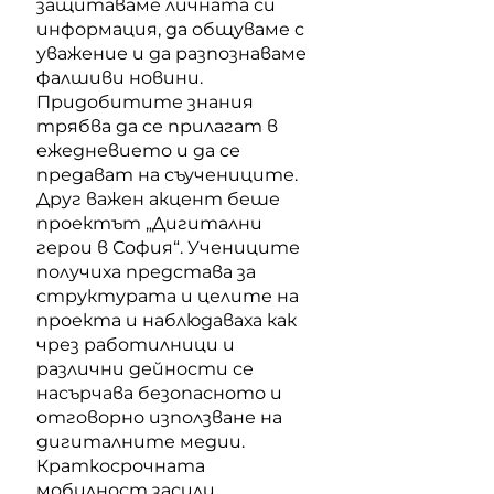
защитаваме личната си
информация, да общуваме с
уважение и да разпознаваме
фалшиви новини.
Придобитите знания
трябва да се прилагат в
ежедневието и да се
предават на съучениците.
Друг важен акцент беше
проектът „Дигитални
герои в София“. Учениците
получиха представа за
структурата и целите на
проекта и наблюдаваха как
чрез работилници и
различни дейности се
насърчава безопасното и
отговорно използване на
дигиталните медии.
Краткосрочната
мобилност засили