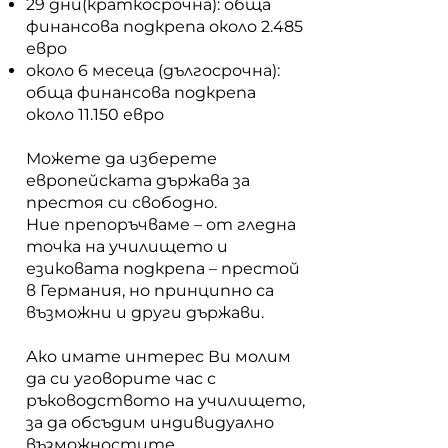
29 дни(краткосрочна): обща
финансова подкрепа около 2.485
евро
около 6 месеца (дългосрочна):
обща финансова подкрепа
около 11.150 евро
Можете да изберете
европейската държава за
престоя си свободно.
Ние препоръчваме – от гледна
точка на училището и
езиковата подкрепа – престой
в Германия, но принципно са
възможни и други държави.
Ако имате интерес Ви молим
да си уговорите час с
ръководството на училището,
за да обсъдим индивидуално
възможностите,