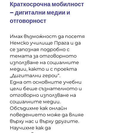
Краткосрочна мобилност
– дигитални медии и
отговорност
Имах възможност да посетя
Немско училище Прага и да
се запозная подробно с
темата за отговорното
използване на социалните
медии, както и с проекта
„Дигитални герои“.
Една от основните учебни
цели беше съзнателното и
отговорно използване на
социалните медии.
Обсъдихме как онлайн
поведението може да влияе
върху нас и върху другите.
Научихме как да