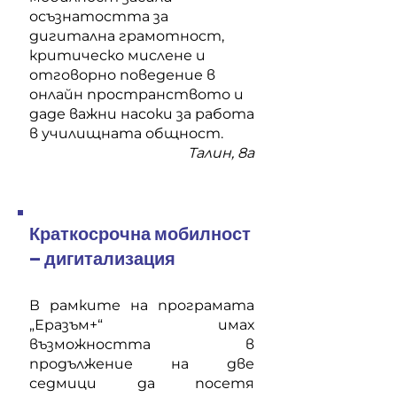
осъзнатостта за
дигитална грамотност,
критическо мислене и
отговорно поведение в
онлайн пространството и
даде важни насоки за работа
в училищната общност.
Талин, 8а
Краткосрочна мобилност
– дигитализация
В рамките на програмата
„Еразъм+“ имах
възможността в
продължение на две
седмици да посетя