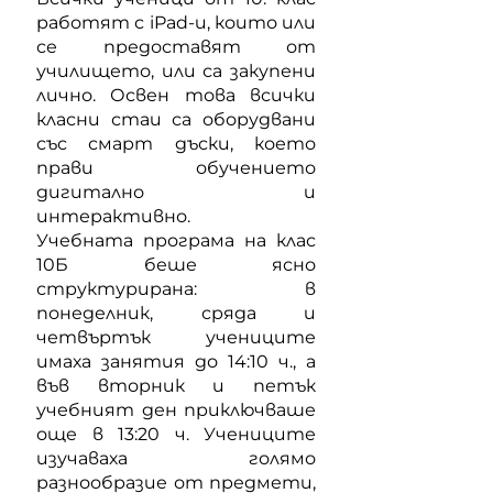
работят с iPad-и, които или
се предоставят от
училището, или са закупени
лично. Освен това всички
класни стаи са оборудвани
със смарт дъски, което
прави обучението
дигитално и
интерактивно.
Учебната програма на клас
10Б беше ясно
структурирана: в
понеделник, сряда и
четвъртък учениците
имаха занятия до 14:10 ч., а
във вторник и петък
учебният ден приключваше
още в 13:20 ч. Учениците
изучаваха голямо
разнообразие от предмети,