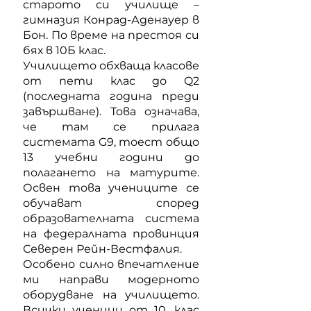
старото си училище –
гимназия Конрад-Аденауер в
Бон. По време на престоя си
бях в 10Б клас.
Училището обхваща класове
от пети клас до Q2
(последната година преди
завършване). Това означава,
че там се прилага
системата G9, тоест общо
13 учебни години до
полагането на матурите.
Освен това учениците се
обучават според
образователната система
на федералната провинция
Северен Рейн-Вестфалия.
Особено силно впечатление
ми направи модерното
оборудване на училището.
Всички ученици от 10. клас