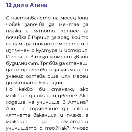
12 дни в Атина
С настъпването на месец юни
човек започва да мечтае за
плажа и лятото. Копнее за
почивка в Гърция, за град, който
се намира точно до морето и е
изпълнен с култура и история.
И точно в този момент звъни
будилникът. Трябва да станеш,
да се приготвиш за училище и
знаеш: остава още цял месец
до лятната ваканция.
Но какво би станало, ако
можеше да имаш и двете? Ако
ходеше на училище в Атина?
Ако не трябваше да чакаш
лятната ваканция и плажа, а
можеше да съчетаеш
училището с тях?Как? Много