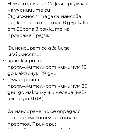
Немско уилище София предлага
на учениците си
възможността за финансова
подкрепа на престой в държава
от Европа в рамките на
програма Еразъм+
Финансират се два вида
мобилности:
краткосрочна:
продължителност минимум 10
до максимум 29 дни
дългосрочна:
продължителност минимум 30
дни до максимум 6 месеца (най-
късно до 31.08.)
Финансирането се определя
от продължителността на
престоя. Примери: