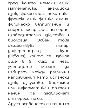
сред които немски език,
математика, английски
език, философия, политика,
френски език, физика, химия,
физическо възпитание и
спорт, география, история,
изобразително изкуство и
биология. Освен това
съществува т.нар.
диференциращ курс
(Diffkurs), който се избира
още в 9. клас. В него
учениците могат да
избират между различни
направления като испански
език, изкуство, биохимия
или информатика и по този
начин да задълбочат
интересите си.
Друга особеност е начинът