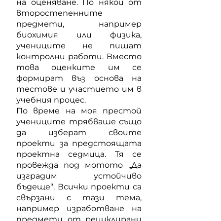
на оценяване. По някои от
второстепенните
предмети, например
биохимия или физика,
учениците не пишат
контролни работи. Вместо
това оценките им се
формират въз основа на
тестове и участието им в
учебния процес.
По време на моя престой
учениците трябваше също
да изберат своите
проекти за предстоящата
проектна седмица. Тя се
провежда под мотото „Да
изградим устойчиво
бъдеще“. Всички проекти са
свързани с тази тема,
например изработване на
предмети от рециклирани