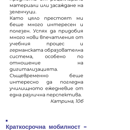
материали или засаждане на
зеленчуци.
Като цяло престоят ми
беше много интересен и
полезен. Успях да придобия
много нови впечатления от
учебния процес и
германската образователна
система, особено по
отношение на
дигитализацията.
Същевременно беше
интересно да погледна
училищното ежедневие от
една различна перспектива.
Катрина, 10б
Краткосрочна мобилност -