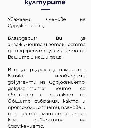
културите
Уважаеми членове на
Сдружението,
Благодарим Ви за
ангажимента и готовността
да подкрепяте училището на
Вашите и наши деца.
В този раздел ще намерите
всички необходими
документи на Сдружението,
документите, които се
обсъждат и решават на
Общите събрания, както и
протоколи, отчети, планове и
т.н., които имат отношение
към дейността на
Сдружението.