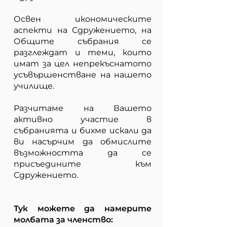
Освен икономическите
аспекти на Сдружението, на
Общите събрания се
разглеждат и теми, които
имат за цел непрекъснатото
усъвършенстване на нашето
училище.
Разчитаме на Вашето
активно участие в
събранията и бихме искали да
ви насърчим да обмислите
възможността да се
присъедините към
Сдружението.
Тук можете да намерите
молбата за членство: