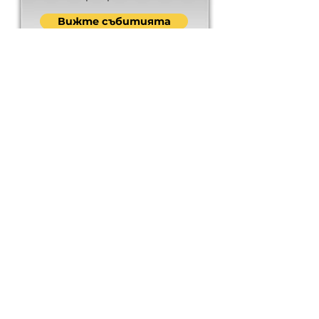
Вижте събитията
Erasmus+
Разгледайте проектите