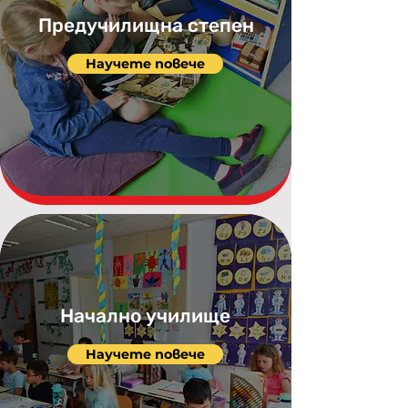
Предучилищна степен
Научете повече
Начално училище
Научете повече