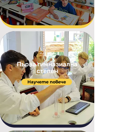
Първа гимназиална
степен
Научете повече