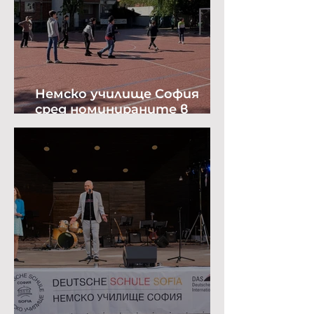
Немско училище София
сред номинираните в
престижна класация