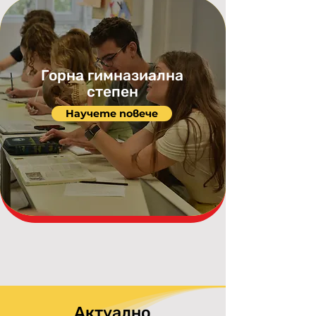
Горна гимназиална
степен
Научете повече
Актуално