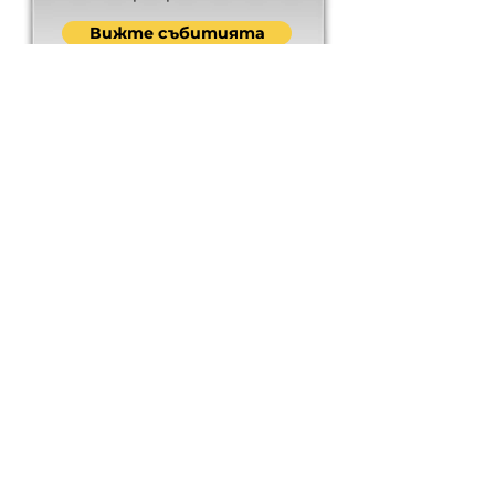
Вижте събитията
Erasmus+
Разгледайте проектите