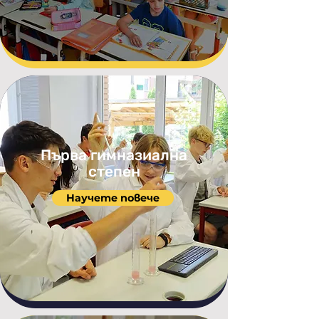
Първа гимназиална
степен
Научете повече