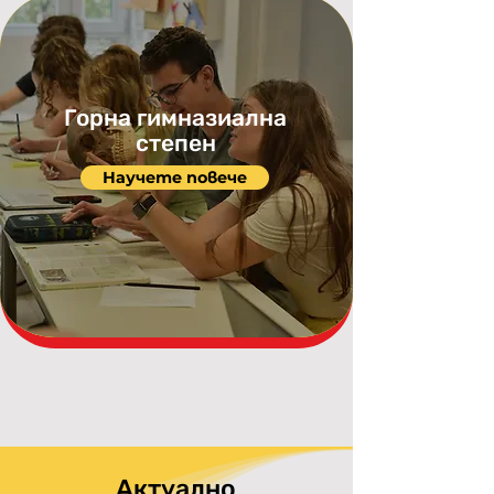
Горна гимназиална
степен
Научете повече
Актуално