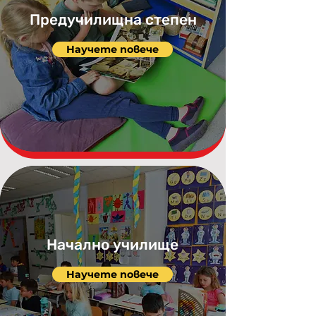
Предучилищна степен
Научете повече
Начално училище
Научете повече