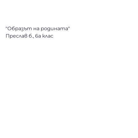
"Образът на родината"
Преслав б., 6а клас