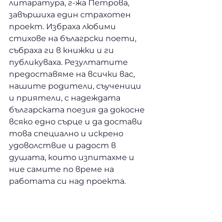
литаратура, г-жа Петрова, 
завършиха един страхотен 
проект. Избраха любими 
стихове на бълагрски поети, 
събраха ги в книжки и ги 
публикуваха. Резултатите 
предоставяме на всички вас, 
нашите родители, съученици 
и приятели, с надеждата 
българската поезия да докосне 
всяко едно сърце и да достави 
това специално и искрено 
удоволствие и радост в 
душата, които изпитахме и 
ние самите по време на 
работата си над проекта.