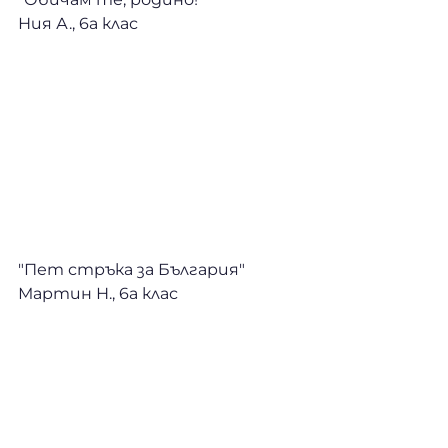
Ния А., 6а клас
"Пет стръка за България" 
Мартин Н., 6а клас