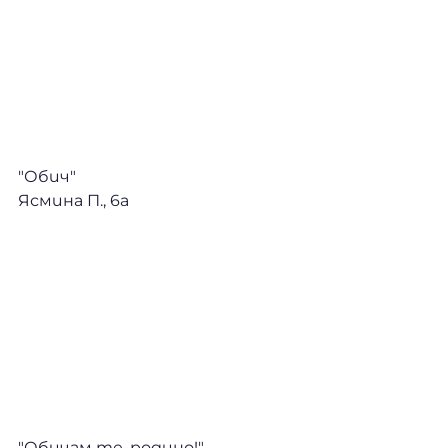
"Обич" 
Ясмина П., 6а
"Обичам те, родино!" 