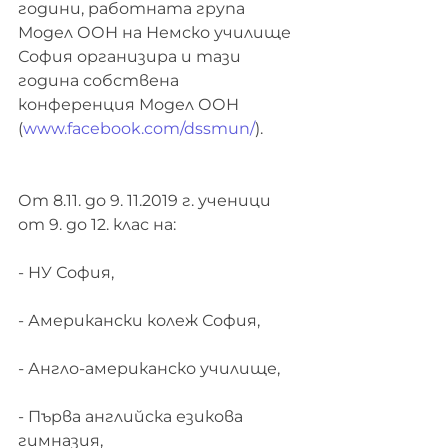
години, работната група 
Модел ООН на Немско училище 
София организира и тази 
година собствена 
конференция Модел ООН 
(
www.facebook.com/dssmun/
).
От 8.11. до 9. 11.2019 г. ученици 
от 9. до 12. клас на:
- НУ София,
- Американски колеж София,
- Англо-американско училище,
- Първа английска езикова 
гимназия,