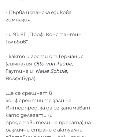
- Първа испанска езикова 
гимназия
- и 91. ЕГ „Проф. Константин 
Гълъбов“
- както и гости от Германия 
(гимназия 
Otto-von-Taube
, 
Гаутинг и  
Neue Schule
, 
Волфсбург)
ще се срещнат в 
конферентните зали на 
Интерпред, за да се занимават 
като делегати (и 
представители на пресата) на 
различни страни с актуални 