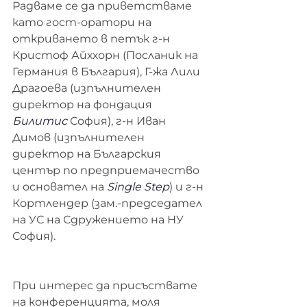
Радваме се да приветстваме 
като гост-оратори на 
откриването в петък г-н 
Кристоф Айххорн (Посланик на 
Германия в България), Г-жа Лили 
Драгоева (изпълнителен 
директор на фондация 
Билитис
 София), г-н Иван 
Димов (изпълнителен 
директор на Българския 
център по предприемачество 
и основател на 
Single Step
) и г-н 
Кортлендер (зам.-председател 
на УС на Сдружението на НУ 
София).
При интерес да присъствате 
на конференцията, моля 