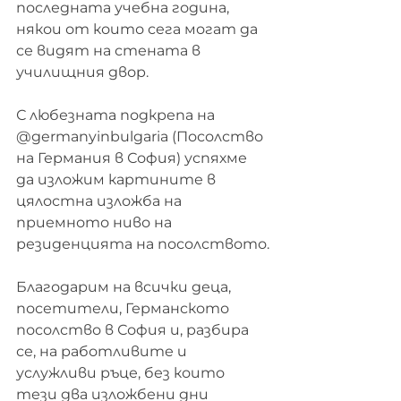
последната учебна година, 
някои от които сега могат да 
се видят на стената в 
училищния двор.
С любезната подкрепа на 
@germanyinbulgaria (Посолство 
на Германия в София) успяхме 
да изложим картините в 
цялостна изложба на 
приемното ниво на 
резиденцията на посолството.
Благодарим на всички деца, 
посетители, Германското 
посолство в София и, разбира 
се, на работливите и 
услужливи ръце, без които 
тези два изложбени дни 