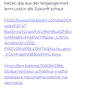
bietet, das aus der Vergangenheit 
lernt und in die Zukunft schaut.
https://www.instagram.com/reel/DA
qeXeFJF-r/?
fbclid=IwY2xjawFrkU9leHRuA2FlbQ
IxMAABHcKKbPwr7tf6IAp--CWVo-
AmWontxyjZOE-
PWZy5XtdP0tuJ9H7ntbtvUw_aem
_FQyYFgbmAB3b5VPXG-Krxg
https://bnr.bg/post/102054518/s-
izlojba-nemsko-uchilishte-v-sofia-
otbelazva-nacionalnia-praznik-na-
germania