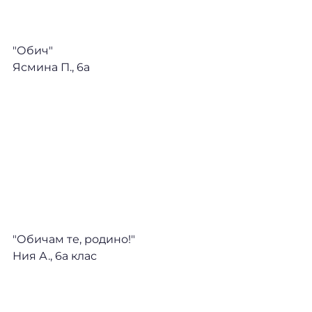
"Обич" 
Ясмина П., 6а
"Обичам те, родино!" 
Ния А., 6а клас