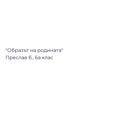
"Образът на родината"
Преслав б., 6а клас