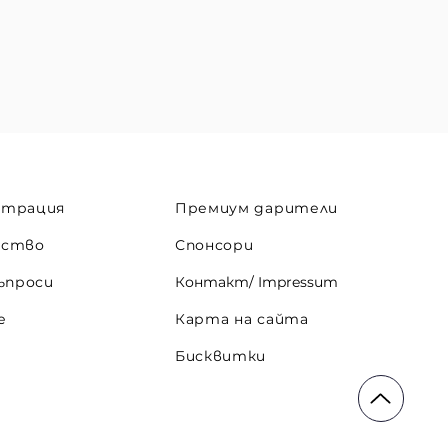
страция
Премиум дарители
дство
Спонсори
ъпроси
Контакт/ Impressum
е
Карта на сайта
Бисквитки