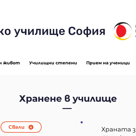
ко училище София
н живот
Училищни степени
Прием на ученици
Хранене в училище
Свали
Храната з