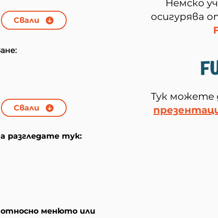
Немско у
осигурява 
Свали
ане:
Тук можете 
Свали
презентац
 разгледате тук:
и относно менюто или