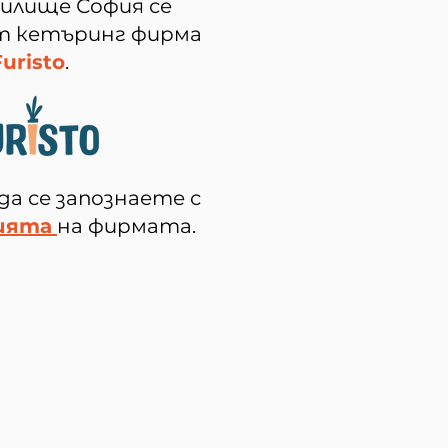
чилище София се
от кетъринг фирма
Furisto
.
да се запознаете с
ията
на фирмата.