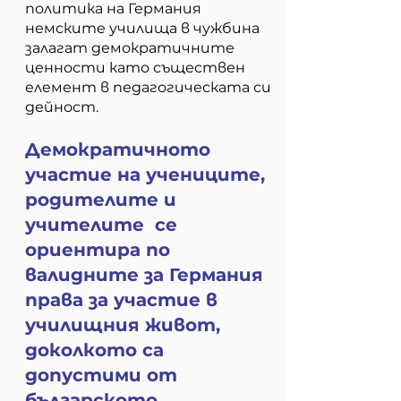
политика на Германия
немските училища в чужбина
залагат демократичните
ценности като съществен
елемент в педагогическата си
дейност.
Демократичното
участие на учениците,
родителите и
учителите се
ориентира по
валидните за Германия
права за участие в
училищния живот,
доколкото са
допустими от
българското