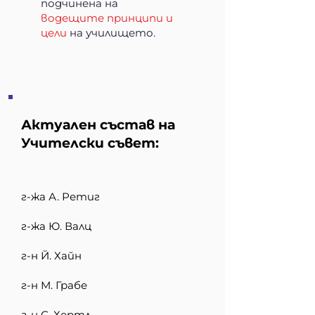
подчинена на
водещите принципи
и
цели
на училището.
Актуален състав на
Учителски съвет:
г-жа А. Ретиг​
г-жа Ю. Валц
г-н Й. Хайн
г-н М. Грабе
г-н С. Хертл