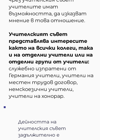
учителите имат
възможността, да изказват
мнение в това отношение.
Учителският съвет
представлява интересите
както на всички колеги, така
и на отделни учители или на
отделни групи от учители:
служебно изпратени от
Германия учители, учители на
местен трудов договор,
немскоезични учители,
учители на хонорар.
Дейността на
учителския съвет
задължително е