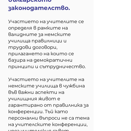
законодателство.
Участието на учителите се
определя в рамките на
валидните за немските
училища правилници и
трудови договори,
прилагането на които се
базира на демократични
принципи и сътрудничество.
Участието на учителите на
немските училища в чужбина
във важни аспекти на
училищния живот е
гарантирано от правилника за
конференции. Тъй като
персонални въпроси не са тема
на учителските конференции,
чрез учителския съвет