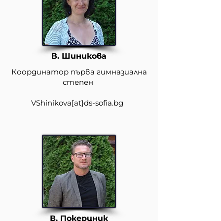
В. Шиникова
Координатор първа гимназиална
степен
VShinikova
[at}
ds-sofia.bg
В. Покерцник