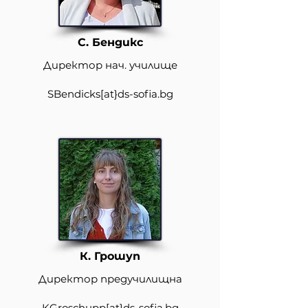
С. Бендикс
Директор нач. училище
SBendicks[at}ds-sofia.bg
К. Грошуп
Директор предучилищна
KGroschupp
[at}
ds-sofia.bg