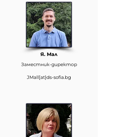
Я. Мал
Заместник-директор
JMall
[at}
ds-sofia.bg