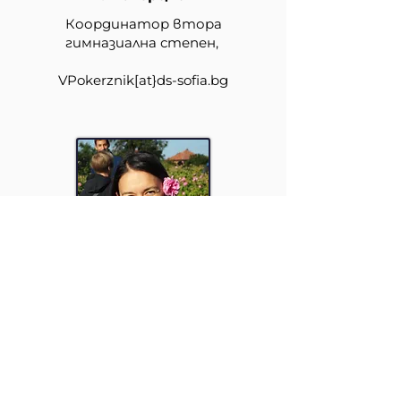
Координатор втора
гимназиална степен,
VPokerznik
[at}
ds-sofia.bg
Л. Христова
Асистент ръководство
sl-sek
[at}
ds-sofia.bg
+359 2 963 52 33