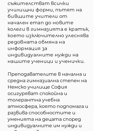
съжителстват всички
училищни форми, пътят на
бившите учители от
начален етап до новите
колеги в гимназията е кратък,
което изключително улеснява
редовната обмяна на
информация за
индивидуалните нужди на
нашите ученици и ученички.
Преподавателите в начална и
средна гимназиална степен на
Немско училище София
осигуряват спокойна и
толерантна учебна
атмосфера, която подпомага и
развива способностите и
уменията на децата според
индивидуалните им нужди и