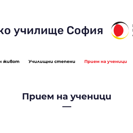
ко училище София
н живот
Училищни степени
Прием на ученици
Прием на ученици