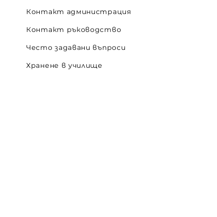
Контакт администрация
Контакт ръководство
Често задавани въпроси
Хранене в училище
Премиум дарители
Спонсори
Контакт/ Impressum
Карта на сайта
Бисквитки