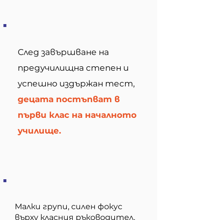
След завършване на
предучилищна степен и
успешно издържан тест,
децата постъпват в
първи клас на началното
училище.
Малки групи, силен фокус
върху класния ръководител,