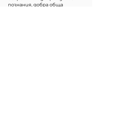
познания, добра обща
култура, важни
компетентности и широк
светоглед в гимназиалната
степен.