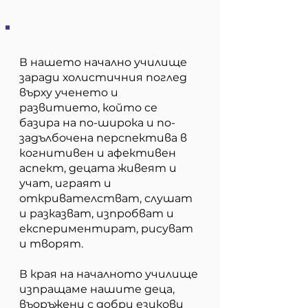
В нашето начално училище
заради холистичния поглед
върху ученето и
развитието, който се
базира на по-широка и по-
задълбочена перспектива в
когнитивен и афективен
аспект, децата живеят и
учат, играят и
откривателстват, слушат
и разказват, изпробват и
експериментират, рисуват
и творят.
В края на началното училище
изпращаме нашите деца,
въоръжени с добри езикови