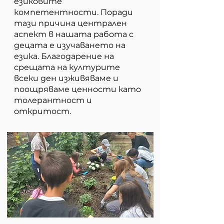
езиковите
компетентности. Поради
тази причина централен
аспект в нашата работа с
децата е изучаването на
езика. Благодарение на
срещата на културите
всеки ден изживяваме и
поощряваме ценности като
толерантност и
откритост.