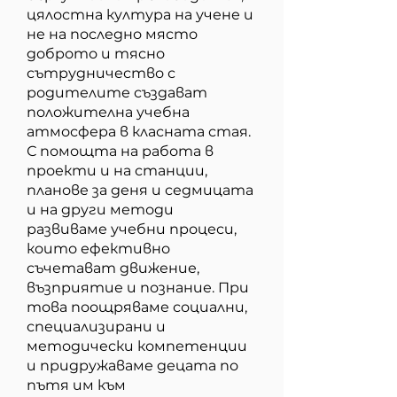
цялостна култура на учене и
не на последно място
доброто и тясно
сътрудничество с
родителите създават
положителна учебна
атмосфера в класната стая.
С помощта на работа в
проекти и на станции,
планове за деня и седмицата
и на други методи
развиваме учебни процеси,
които ефективно
съчетават движение,
възприятие и познание. При
това поощряваме социални,
специализирани и
методически компетенции
и придружаваме децата по
пътя им към