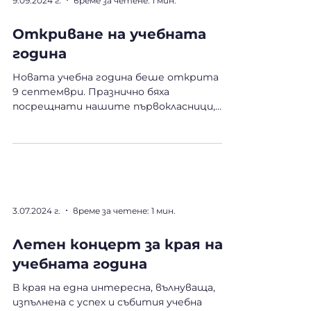
9.09.2024 г.
време за четене: 1 мин.
Откриване на учебната
година
Новата учебна година беше открита на
9 септември. Празнично бяха
посрещнати нашите първокласници,
които получиха ученическите си фунии....
3.07.2024 г.
време за четене: 1 мин.
Летен концерт за края на
учебната година
В края на една интересна, вълнуваща,
изпълнена с успех и събития учебна