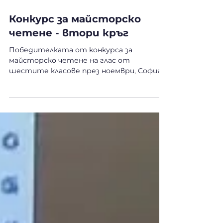
29.05.2024 г.
време за четене: 1 мин.
Конкурс за майсторско
четене - втори кръг
Победителката от конкурса за
майсторско четене на глас от
шестите класове през ноември, София
Радева от 6б клас, участва в конкурса
за...