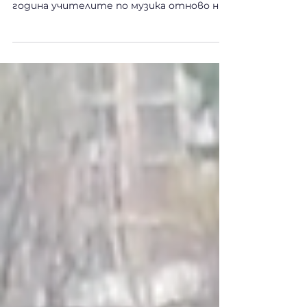
година учителите по музика отново ни
поканиха на прекрасен летен...