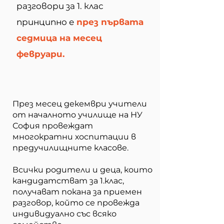
разговори за 1. клас
принципно е
през първата
седмица на месец
февруари.
През месец декември учители
от началното училище на НУ
София провеждат
многократни хоспитации в
предучилищните класове.
Всички родители и деца, които
кандидатстват за 1.клас,
получават покана за приемен
разговор, който се провежда
индивидуално със всяко