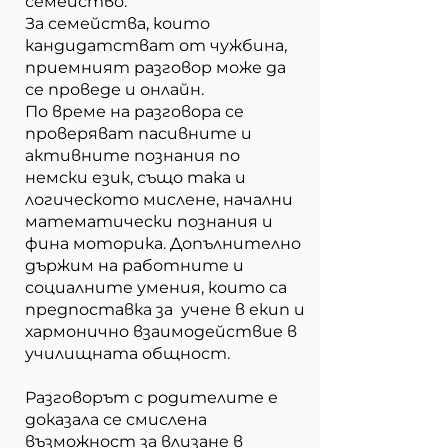
семейство.
За семейства, които
кандидатстват от чужбина,
приемният разговор може да
се проведе и онлайн.
По време на разговора се
проверяват пасивните и
активните познания по
немски език, също така и
логическото мислене, начални
математически познания и
фина моторика. Допълнително
държим на работните и
социалните умения, които са
предпоставка за учене в екип и
хармонично взаимодействие в
училищната общност.
Разговорът с родителите е
доказала се смислена
възможност за влизане в