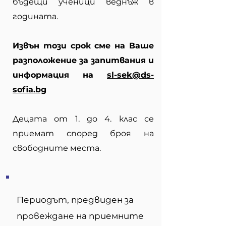
бъдещи ученици веднъж в
годината.
Извън този срок сме на Ваше
разположение за запитвания и
информация на
sl-sek@ds-
sofia.bg
Децата от 1. до 4. клас се
приемат според броя на
свободните места.
Периодът, предвиден за
провеждане на приемните