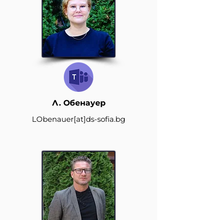
Л. Обенауер
LObenauer
[at]
ds-sofia.bg