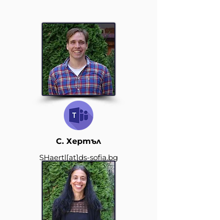
С. Хертъл
SHaertl
[at]
ds-sofia.bg