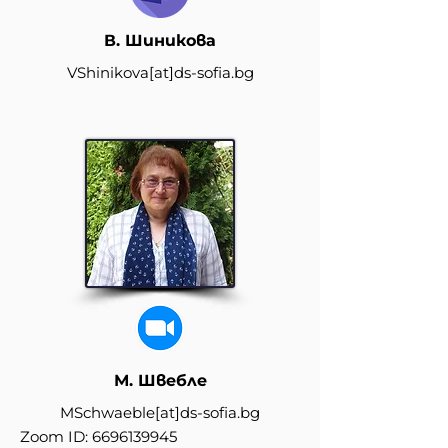
В. Шиникова
VShinikova
[at]
ds-sofia.bg
М. Швебле
MSchwaeble
[at]
ds-sofia.bg
Zoom ID:
6696139945