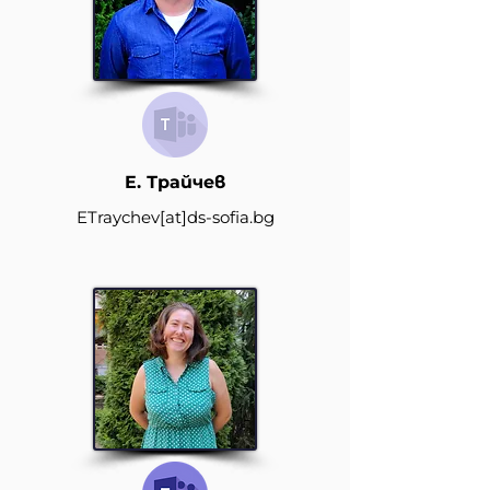
E. Трайчев
ETraychev
[at]
ds-sofia.bg