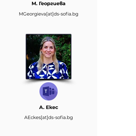
М. Георгиева
MGeorgieva
[at]
ds-sofia.bg
A. Екес
AEckes[at]d
s-sofia.bg