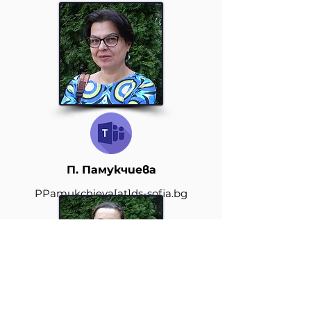
П. Памукчиева
PPamukchieva
[at]ds-sofia.bg