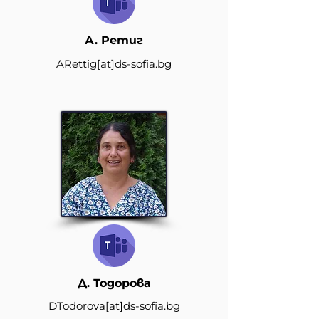
А. Ретиг
ARettig
[at]
ds-sofia.bg
Д. Тодорова
DTodorova[at]
ds-sofia.bg