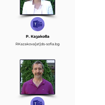
Р. Казакова
RKazakova
[at]
ds-sofia.bg