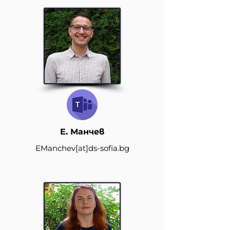
Е. Манчев
EManchev
[at]
ds-sofia.bg