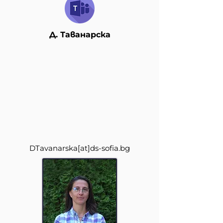
Д. Таванарска
DTavanarska
[at]
ds-sofia.bg