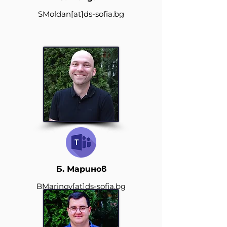
SMoldan
[at]
ds-sofia.bg
Б. Маринов
BMarinov
[at]
ds-sofia.bg