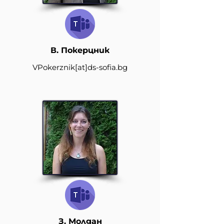
В. Покерцник
VPokerznik
[at]
ds-sofia.bg
З. Молдан