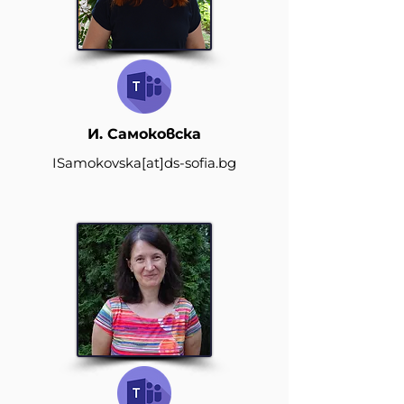
И. Самоковска
ISamokovska
[at]
ds-sofia.bg