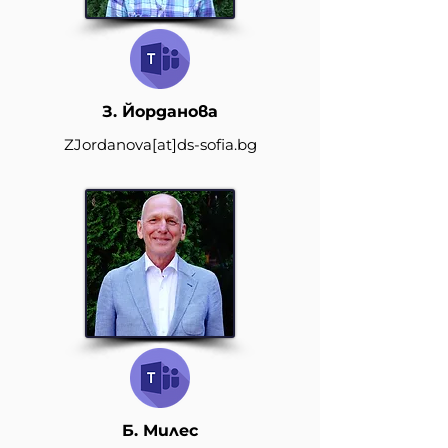
З. Йорданова
ZJordanova
[at]
ds-sofia.bg
Б. Милес