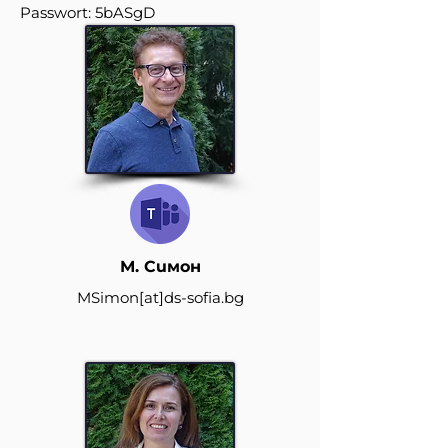
Passwort: 5bASgD
М. Симон
MSimon
[at]
ds-sofia.bg