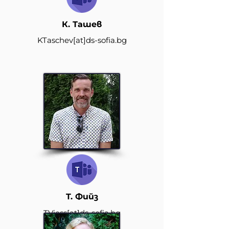
К. Ташев
KTaschev
[at]
ds-sofia.bg
T. Фийз
TViess[at]
ds-sofia.bg