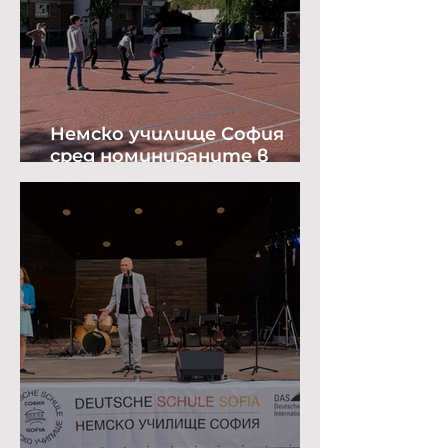
Немско училище София
сред номинираните в
престижна класация