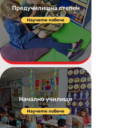
Предучилищна степен
Научете повече
Начално училище
Научете повече