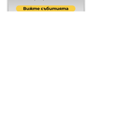
Вижте събитията
Erasmus+
Разгледайте проектите