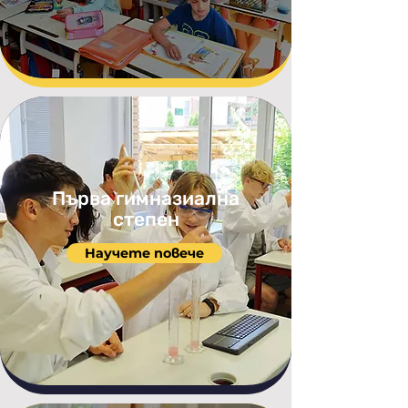
Първа гимназиална
степен
Научете повече