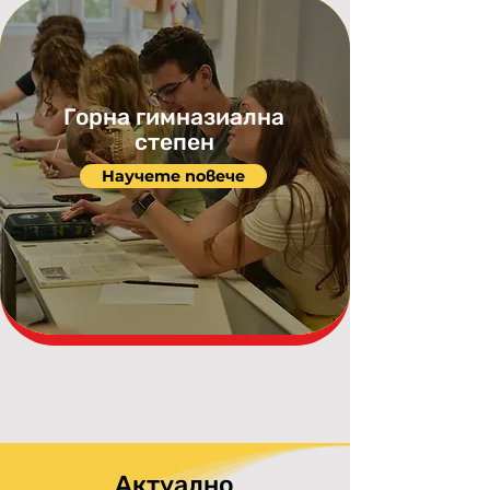
Горна гимназиална
степен
Научете повече
Актуално