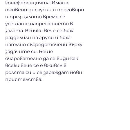
конеференцията. Имаше 
оживени дискусии и преговори 
и през цялото време се 
усещаше напрежението в 
залата. Всички вече се бяха 
разделили на групи и бяха 
напълно съсредоточени върху 
задачите си. Беше 
очарователно да се види как 
всеки вече се е вживял в 
ролята си и се зараждат нови 
приятелства.