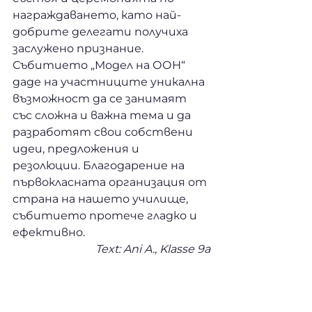
награждаването, като най-
добрите делегати получиха 
заслужено признание.
Събитието „Модел на ООН“ 
даде на участниците уникална 
възможност да се занимаят 
със сложна и важна тема и да 
разработят свои собствени 
идеи, предложения и 
резолюции. Благодарение на 
първокласната организация от 
страна на нашето училище, 
събитието протече гладко и 
ефективно.
Text: Ani A., Klasse 9a