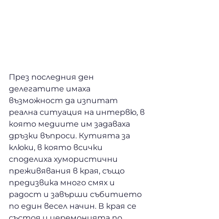
През последния ден 
делегатите имаха 
възможност да изпитат 
реална ситуация на интервю, в 
която медиите им задаваха 
дръзки въпроси. Кутията за 
клюки, в която всички 
споделиха хумористични 
преживявания в края, също 
предизвика много смях и 
радост и завърши събитието 
по един весел начин. В края се 
състоя и церемонията по 