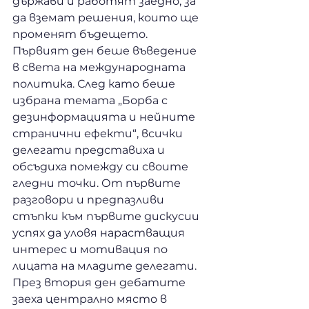
държави и работят заедно, за 
да вземат решения, които ще 
променят бъдещето.
Първият ден беше въведение 
в света на международната 
политика. След като беше 
избрана темата „Борба с 
дезинформацията и нейните 
странични ефекти“, всички 
делегати представиха и 
обсъдиха помежду си своите 
гледни точки. От първите 
разговори и предпазливи 
стъпки към първите дискусии 
успях да уловя нарастващия 
интерес и мотивация по 
лицата на младите делегати.
През втория ден дебатите 
заеха централно място в 