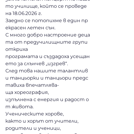
то училище, който се проведе 
на 18.06.2026 г.
Заедно се потопихме в един пр
екрасен летен сън. 
С много добро настроение деца
та от предучилищните групи 
откриха 
програмата и създадоха усещан
ето за слънчев „изгрев“. 
След това нашите талантлив
и танцьорки и танцьори предс
тавиха впечатлява-
ща хореография, 
изпълнена с енергия и радост о
т живота. 
Ученическите хорове, 
както и хорът от учители, 
родители и ученици, 