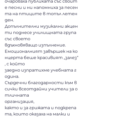
очароваха публиката със своит
е песни и ни напомниха за песен
та на птиците в топъл летен 
ден. 
Допълнителни музикални акцен
ти поднесе училищната група 
със своето 
вдъхновяващо изпълнение.
Емоционалният завършек на ко
нцерта беше красивият „залез“
, с който 
заедно изпратихме учебната г
одина.
Сърдечни благодарности към в
сички всеотдайни учители за о
тличната 
организация, 
както и за грижата и подкрепа
та, които оказаха на малки и 