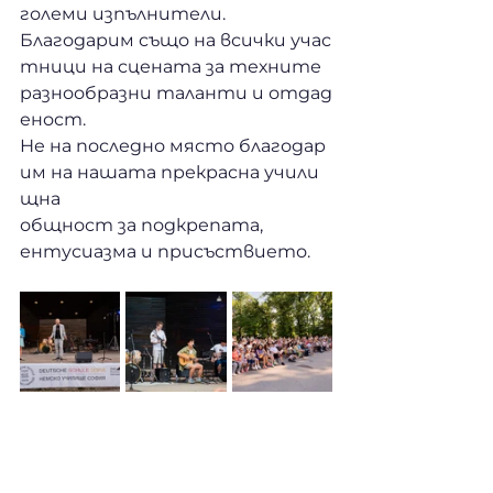
големи изпълнители. 
Благодарим също на всички учас
тници на сцената за техните 
разнообразни таланти и отдад
еност. 
Не на последно място благодар
им на нашата прекрасна учили
щна 
общност за подкрепата, 
ентусиазма и присъствието.