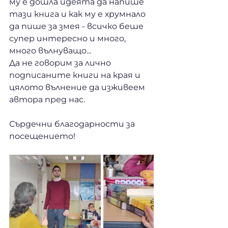
му е дошла идеята да напише 
тази книга и как му е хрумнало 
да пише за змея - всичко беше 
супер интересно и много, 
много вълнуващо... 
Да не говорим за лично 
подписаните книги на края и 
цялото вълнение да изживеем 
автора пред нас. 
Сърдечни благодарности за 
посещението!