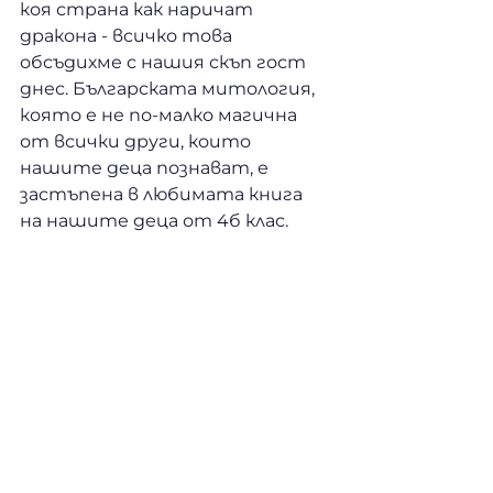
коя страна как наричат 
дракона - всичко това 
обсъдихме с нашия скъп гост 
днес. Българската митология, 
която е не по-малко магична 
от всички други, които 
нашите деца познават, е 
застъпена в любимата книга 
на нашите деца от 4б клас. 