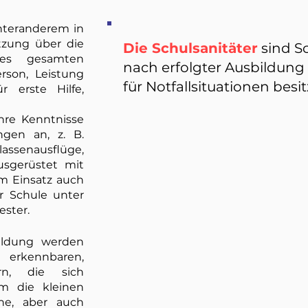
nteranderem in
tzung über die
Die Schulsanitäter
sind S
 des gesamten
nach erfolgter Ausbildung 
rson, Leistung
für Notfallsituationen besit
 erste Hilfe,
hre Kenntnisse
ngen an, z. B.
assenausflüge,
usgerüstet mit
 im Einsatz auch
r Schule unter
ester.
ildung werden
erkennbaren,
ern, die sich
m die kleinen
che, aber auch