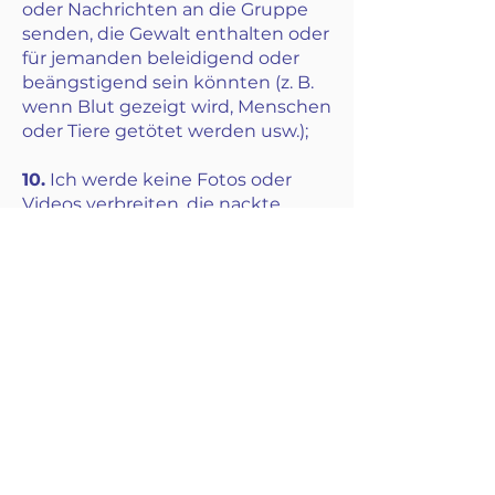
oder Nachrichten an die Gruppe
senden, die Gewalt enthalten oder
für jemanden beleidigend oder
beängstigend sein könnten (z. B.
wenn Blut gezeigt wird, Menschen
oder Tiere getötet werden usw.);
10.
Ich werde keine Fotos oder
Videos verbreiten, die nackte
Menschen zeigen oder deren
Inhalt pornografisch oder sexuell
geladen ist (z.B. nackte Menschen
oder Körperteile gezeigt werden
oder eine Botschaft enthalten ist,
die zu Sex, Gewalt u.Ä. anregt);
11.
Ich werde keine beleidigenden
oder unanständigen Nachrichten
in der Gruppe veröffentlichen, die
sowohl Mitglieder als auch